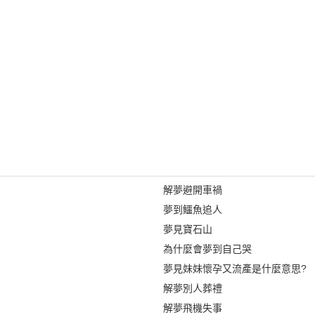
解夢避開車禍
夢到鱷魚追人
夢見寶石山
為什麼會夢到自己哭
夢見妹妹懷孕又流產是什麼意思?
解夢別人葬禮
解夢飛機失事