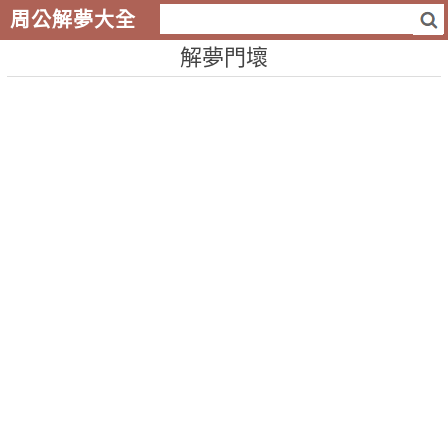
周公解夢大全
解夢門壞