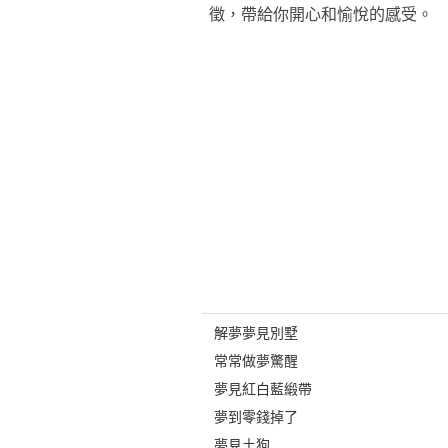
徵，帶給你開心和愉悅的感受。
解夢夢見別墅
常常做夢驚醒
夢見紅白藍緞帶
夢到零錢掉了
夢見土狗