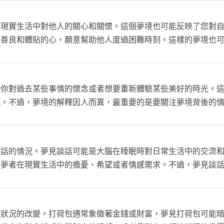
在現實生活中對他人的關心和關懷。這個夢境也可能反映了您對
顆善良和體貼的心，願意幫助他人度過困難時刻。這樣的夢境也
。
著你對過去某些事情的懷念或者想要重新體驗某些美好的時光。
感。不過，夢境的解釋因人而異，最重要的是要關注夢境背後的
對話的情況。夢見談話可能是大腦在睡眠時對日常生活中的交流
出夢者在現實生活中的擔憂、希望或者情感需求。不過，夢見談
。
務狀況的改變。打荷包通常象徵著金錢或財富，夢見打荷包可能