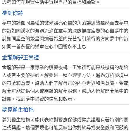
思考如何在現實生活中實現自己的目標和願望。
夢到你詩
夢中的詩如同晨曦的微光照亮心靈的角落讓思緒飄然而去夢中
的詩如同溪水的潺潺流淌在靈魂的深處撫慰疲憊的心靈夢中的
詩如同星空的繁星閃爍著希望的光芒指引前行的方向夢中的詩
如同一首永恆的樂章在心中回響永不止息
金龍解夢王崇禮
金龍解夢是一家專業的解夢機構，王崇禮可能是該機構的創始
人或者主要解夢師。解夢是一種心理學方法，通過分析夢境中
的符號和意義，幫助人們了解自己的內心世界和潛意識。金龍
解夢可能提供個人或團體的解夢服務，幫助人們解開夢境中的
謎團，找到夢中隱藏的信息和啟示。
夢見醫生拍拖
夢到醫生拍拖可能代表你對醫療保健或健康議題有著特別的關
注或興趣。這個夢境也可能反映出你對於尋找安全感和照顧的