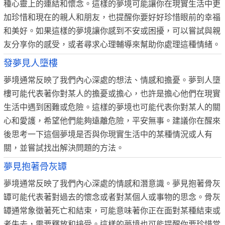
種心靈上的連結和懷念。這樣的夢境可能讓你在現實生活中更
加珍惜和現在的親人和朋友，也提醒你要好好珍惜眼前的幸福
和美好。如果這樣的夢境讓你感到不安或困擾，可以嘗試與親
友分享你的感受，或者尋求心理輔導來幫助你處理這種情緒。
發夢見人墮樓
夢境通常反映了我們內心深處的想法、情感和擔憂。夢到人墮
樓可能代表著你對某人的擔憂或擔心，也許是擔心他們在現實
生活中遇到困難或危險。這樣的夢境也可能代表你對某人的關
心和愛護，希望他們能夠遠離危險，平安無事。建議你在醒來
後思考一下這個夢境是否與你現實生活中的某種情況或人有
關，並嘗試找出解決問題的方法。
夢見抱著骨灰罈
夢境通常反映了我們內心深處的情感和潛意識。夢見抱著骨灰
罈可能代表著對過去的懷念或者對某個人或事物的思念。骨灰
罈通常象徵著死亡和結束，可能意味著你正在面對某種結束或
者失去，需要釋放和接受。這樣的夢境也可能提醒你要珍惜當