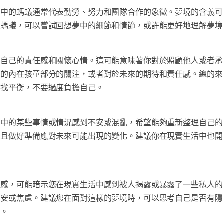
境中的螞蟻通常代表勤勞、努力和團隊合作的象徵。夢境的含義
了螞蟻，可以嘗試回想夢中的細節和情節，或許能更好地理解夢
於自己的責任感和關懷心情。這可能意味著你對於照顧他人或者
己的內在孩童部分的關注，或者對於未來的期待和責任感。總的
尋找平衡，不要過度負擔自己。
活中的某些事情或情況感到不安或混亂，希望能夠重新整理自己
並且做好準備應對未來可能出現的變化。建議你在現實生活中也
尬感，可能暗示您在現實生活中感到被人揭露或暴露了一些私人
不安或焦慮。建議您在面對這樣的夢境時，可以思考自己是否有
安。