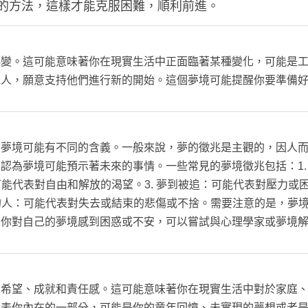
的方法，這樣才能克服困難，順利前進。
轉變。這可能意味著你在現實生活中正面臨著某種變化，可能是
他人，願意支持他們進行新的開始。這個夢境可能提醒你要準備
的夢境可能有不同的含義。一般來說，夢的徵兆是主觀的，因人
認為夢境可能預示著未來的事情。一些常見的夢境徵兆包括：1.
可能代表對自由和解放的渴望。3. 夢到被追：可能代表對壓力或困
去的人：可能代表對失去或結束的悲傷或不捨。需要注意的是，夢
果你對自己的夢境感到困惑或不安，可以嘗試與心理學家或夢境
的希望、成就和責任感。這可能意味著你在現實生活中對於家庭
代表你內在的一部分，可能是你的童年回憶、未實現的夢想或者