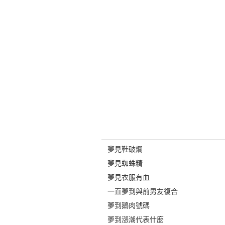
夢見鞋破爛
夢見蜘蛛精
夢見衣服有血
一直夢到與前男友復合
夢到鵝肉號碼
夢到漲潮代表什麼