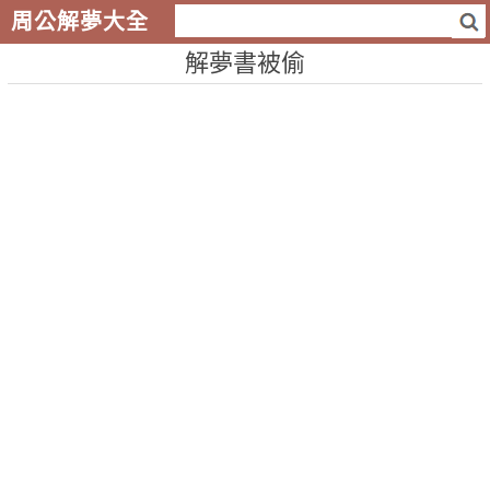
周公解夢大全
解夢書被偷