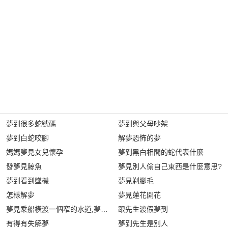
夢到很多蛇號碼
夢到與父母吵架
夢到白蛇咬腳
解夢恐怖的夢
媽媽夢見女兒懷孕
夢到黑白相間的蛇代表什麼
發夢見鯨魚
夢見別人偷自己東西是什麼意思?
夢到看到墜機
夢見剃腳毛
怎樣解夢
夢見蓮花開花
夢見乘船橫渡一個窄的水道,夢見坐船出遠行是什麼意思?
跟先生渡假夢到
有得有失解夢
夢到先生是別人