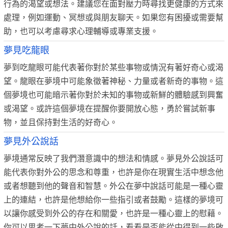
行為的渴望或想法。建議您在面對壓力時尋找更健康的方式來
處理，例如運動、冥想或與朋友聊天。如果您有困擾或需要幫
助，也可以考慮尋求心理輔導或專業支援。
夢見吃龍眼
夢到吃龍眼可能代表著你對於某些事物或情況有著好奇心或渴
望。龍眼在夢境中可能象徵著神秘、力量或者新奇的事物。這
個夢境也可能暗示著你對於未知的事物或新鮮的體驗感到興奮
或渴望。或許這個夢境在提醒你要開放心態，勇於嘗試新事
物，並且保持對生活的好奇心。
夢見外公說話
夢境通常反映了我們潛意識中的想法和情感。夢見外公說話可
能代表你對外公的思念和尊重，也許是你在現實生活中想念他
或者想聽到他的聲音和智慧。外公在夢中說話可能是一種心靈
上的連結，也許是他想給你一些指引或者鼓勵。這樣的夢境可
以讓你感受到外公的存在和關愛，也許是一種心靈上的慰藉。
你可以思考一下夢中外公說的話，看看是否能從中得到一些啟