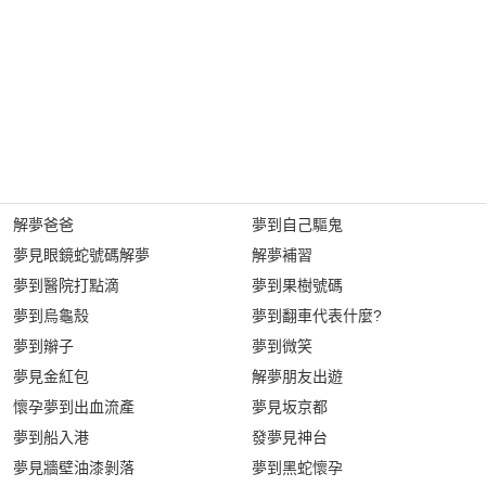
解夢爸爸
夢到自己驅鬼
夢見眼鏡蛇號碼解夢
解夢補習
夢到醫院打點滴
夢到果樹號碼
夢到烏龜殼
夢到翻車代表什麼?
夢到辮子
夢到微笑
夢見金紅包
解夢朋友出遊
懷孕夢到出血流產
夢見坂京都
夢到船入港
發夢見神台
夢見牆壁油漆剝落
夢到黑蛇懷孕