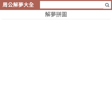
周公解夢大全
解夢拼圖