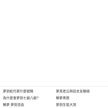
夢到蛇代表什麼號碼
夢見老公與前女友聯絡
為什麼會夢到七爺八爺?
解夢黒匣
解夢 夢到流血
夢到生氣大哭