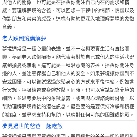
與他人的關係，也可能是在提醒你關注自己內在的需求和情
感。要理解夢境的含義，可以回想一下夢中的情節、情感以及
你對朋友和弟弟的感受，這樣有助於更深入地理解夢境的象徵
意義。
老人跌倒癱瘓解夢
夢境通常是一種心靈的表達，並不一定與現實生活有直接關
聯。夢到老人跌倒癱瘓可能代表著對於自己或他人的生活狀況
感到擔憂或無助。這可能是一種潛意識的表達，提醒你關注身
邊的人，並注意保護自己和他人的安全。如果夢境讓你感到不
安或困擾，可以嘗試透過放鬆身心的方式來平復情緒，例如進
行冥想、呼吸練習或身體放鬆。同時，也可以嘗試記錄夢境的
細節，並思考夢境中的象徵意義，或者與心理諮詢師討論，以
幫助理解夢境背後的潛在訊息。最重要的是要保持冷靜和積極
的態度，並尋求支持和幫助，以應對任何可能的困難或挑戰。
夢見過世的爸爸一起吃飯
夢境通常是我們潛意識的表現，夢見過世的爸爸一起吃飯可能