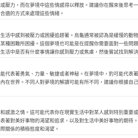
感或壓力，而在夢境中這些情感得以釋放。建議你在醒來後思考
到合適的方式來處理這些情緒。
實生活中感到被壓力或困擾追趕著。烏龜通常被認為是緩慢的動
被某種困難所困擾。這個夢境也可能是在提醒你需要面對一些問
近生活中是否有什麼事情讓你感到壓力或焦慮，然後嘗試找到解
可能代表著勇氣、力量、敏捷或者神秘。在夢境中，豹可能代表
的內在世界。不同人對夢境的解讀可能有所不同，建議你根據自
愛和感激之情。這可能代表你在現實生活中對某人感到特別重要
代表著對美好事物的渴望和追求，以及對生活中美好事物的期待
人際關係的積極態度和渴望。