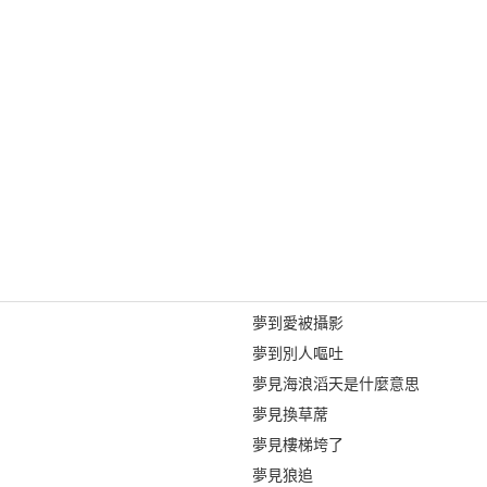
夢到愛被攝影
夢到別人嘔吐
夢見海浪滔天是什麼意思
夢見換草蓆
夢見樓梯垮了
夢見狼追