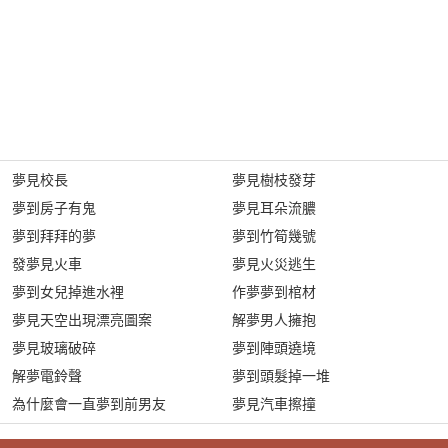
夢見校長
夢見樹枝發芽
夢到房子有鬼
夢見耳朵流膿
夢到拜拜的夢
夢到竹筍幾號
發夢見火車
夢見火災逃生
夢到女兒掉進水裡
作夢夢到棺材
夢見天空出現漂亮圖案
解夢男人擁抱
夢見玻璃破碎
夢到陣頭遶境
解夢電鈴聲
夢到頭髮掉一堆
為什麼會一直夢到前男友
夢見汽車擦撞