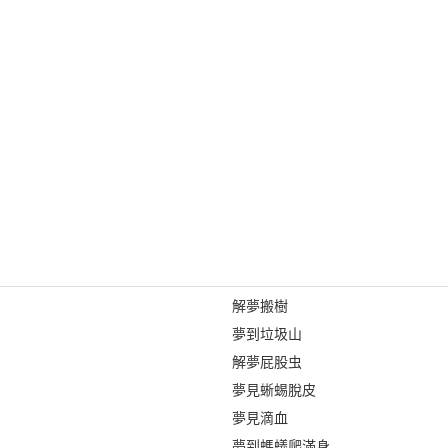
解夢搬樹
夢到垃圾山
解夢屁股虫
夢見蜥蜴脫皮
夢見滴血
夢到螞蟻爬滿身