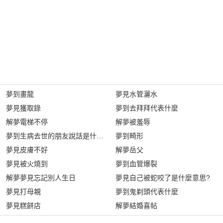
夢到畫龍
夢見水管灑水
夢見獲取錄
夢到去拜拜代表什麼
解夢電梯不停
解夢被羞辱
夢到生病去世的朋友說話是什麼意思?
夢到畸形
夢見皮膚不好
解夢岳父
夢見被火燒到
夢到血管爆裂
解夢夢見忘記別人生日
夢見自己被蛇咬了是什麼意思?
夢見打母親
夢到鬼剃頭代表什麼
夢見糕餅店
解夢結婚喜帖