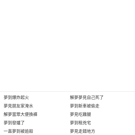
夢到爆炸起火
解夢夢見自己死了
夢見朋友家淹水
夢到新車被偷走
解夢當眾大便換褲
夢見吃雞腿
夢到發爐了
夢到租兇宅
一直夢到被追殺
夢見走錯地方