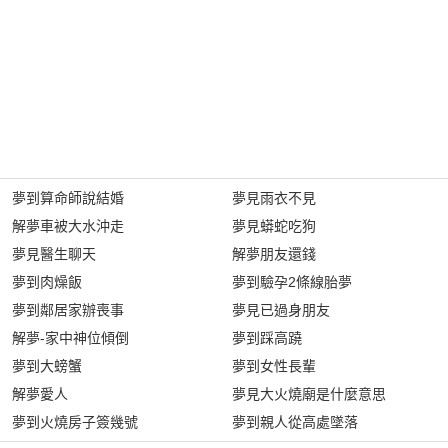
夢到算命師說結婚
夢見雨衣不見
解夢車被大水沖走
夢見蟒蛇吃狗
夢見醫生聊天
解夢朋友還錢
夢到肉燥飯
夢到驗孕2條線胎夢
夢到鄰居家辦喪事
夢見已過身朋友
解夢-家中神位傾倒
夢到踩高蹺
夢到大螃蟹
夢到女性長輩
解夢愛人
夢見大火燒廟是什麼意思
夢到火燒房子簽幾號
夢到親人從高處墜落