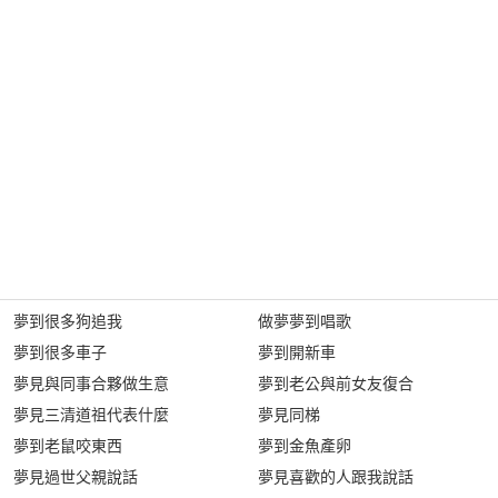
夢到很多狗追我
做夢夢到唱歌
夢到很多車子
夢到開新車
夢見與同事合夥做生意
夢到老公與前女友復合
夢見三清道祖代表什麼
夢見同梯
夢到老鼠咬東西
夢到金魚產卵
夢見過世父親說話
夢見喜歡的人跟我說話