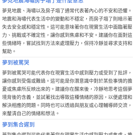
夢見地震海嘯房子塌了是什麼意思
夢見地震、海嘯以及房子塌了通常代表著內心的不安和恐懼。
地震和海嘯代表生活中的變動和不穩定，而房子塌了則暗示著
失去安全感和穩定性。這可能意味著你在現實生活中面臨著壓
力、挑戰或不確定性，讓你感到焦慮和不安。建議你在面對這
些情緒時，嘗試找到方法來處理壓力，保持冷靜並尋求支持和
幫助。
夢到被罵哭
夢到被罵哭可能代表你在現實生活中感到壓力或受到了批評，
讓你感到受傷或難過。這可能是你潛意識中對於某些事情的擔
憂或焦慮所反映出來的。建議你在醒來後，冷靜地思考這個夢
境背後的含義，並試著找出導致這種情緒的原因，以便處理和
解決相應的問題。同時也可以透過與朋友或心理輔導師交流，
來釐清自己的情緒和想法。
夢到集合遲到
夢到集合遲到可能代表著您在現實生活中感到壓力或焦慮，擔