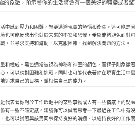
極的象徵，預示著你的生活將會有一個美好的轉變或者驚
生活中感到壓力和困難，想要逃避現實的煩惱和衝突。這可能是
夢境也可能反映出你對於未來的不安和恐懼，希望能夠避免面對
挑戰，並尋求支持和幫助，以克服困難，找到解決問題的方法。
力量和權威。黑色通常被視為神秘和神聖的顏色，而獅子則象徵
決心，可以應對困難和挑戰。同時也可能代表著你在現實生活中
定地追求自己的目標，並相信自己的能力。
可能代表著你對於工作環墶中的某些事物或人有一些情感上的疑
關係有一些不確定感。建議你可以試著思考一下最近在工作中有
外，也可以試著與該男同事保持良好的溝通，以維持良好的工作