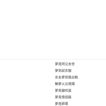
夢見阿公去世
夢到試衣服
女友夢到我出軌
解夢火災現場
夢見貓咬鼠
夢見情侶裝
夢見師尊