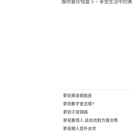
醒你要珍惜當下，享受生活中的
夢到黃金蟒脫皮
夢到數字會怎樣?
夢到子宮頸癌
夢見舊情人,該去找對方復合嗎
夢見親人意外去世