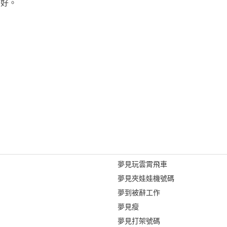
美好。
夢見玩雲霄飛車
夢見夾娃娃機號碼
夢到被辭工作
夢見瘦
夢見打架號碼