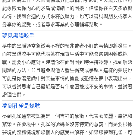
能是因為工作、人際關係或其他事情所引起的。火燒大樓也可
能象徵著你內心的矛盾或情緒上的困擾。建議你在白天多放鬆
心情，找到合適的方式來釋放壓力，也可以嘗試與朋友或家人
分享你的感受，或者尋求專業的心理輔導幫助。
夢見黑貓咬手
夢中的黑貓通常象徵著不祥的預兆或者不好的事情即將發生。
而被黑貓咬手可能代表著在現實生活中可能會遇到困難或挑
戰，需要小心應對。建議你在面對困難時保持冷靜，找到解決
問題的方法，並且避免與他人發生衝突或爭執。這樣的夢境也
可能是你潛意識中對某些事情的擔憂或恐懼在夢中表現出來，
可以嘗試思考自己最近是否有什麼困擾或不安的事情，並試著
處理它們。
夢到孔雀是幾號
夢到孔雀通常被認為是一個吉祥的象徵，代表著美麗、幸福和
繁榮。在夢境中，孔雀的號碼並沒有特定的意義，而是要根據
夢境的整體情境和您個人的感受來解釋。如果您夢到孔雀，可