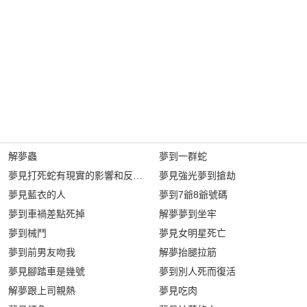
解夢蟲
夢到一群蛇
夢見打死蛇有現實的影響和反應嗎?
夢見強光夢到搶劫
夢見藍衣的人
夢到7爺8爺號碼
夢到車禍差點死掉
解夢夢到坐牢
夢到械鬥
夢見女明星死亡
夢到前男友吻我
解夢抬腿拉筋
夢見腳踏車是幾號
夢到別人死而復活
解夢跟上司親熱
夢見吃肉