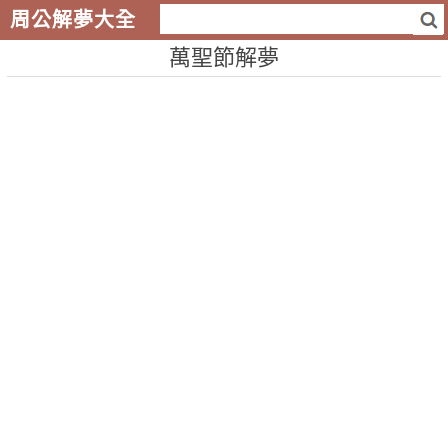
周公解夢大全
萬聖節解夢