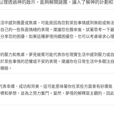
以理透過神的啟示，能夠解開謎團，讓人了解神的計劃和
生活中感到擔憂或焦慮，可能是因為您對某些事情感到無助或無
對自己的一些負面情緒的表現。建議您在醒來後，試著思考一下
人分享您的困擾。如果這種夢境持續困擾您，也可以考慮尋求心
中的壓力和焦慮。夢見被罵可能代表你在現實生活中感到壓力或
對於某些事情的恐懼或不安的表現。建議你在日常生活中多關注
和積極。
代表幸運、成功和完美。這可能意味著你在某些方面會有好運氣
目標和夢想，並為之努力奮鬥。當然，夢境的解釋是主觀的，因