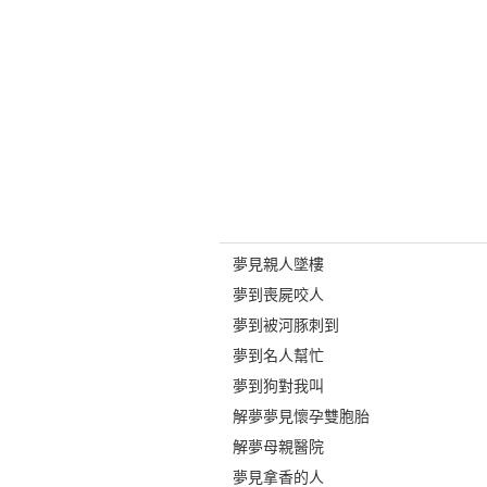
夢見親人墜樓
夢到喪屍咬人
夢到被河豚刺到
夢到名人幫忙
夢到狗對我叫
解夢夢見懷孕雙胞胎
解夢母親醫院
夢見拿香的人