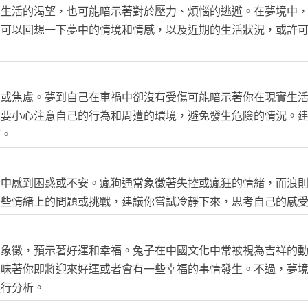
受生活的渴望，也可能暗示著對於壓力、煩惱的逃避。在夢境中
，可以回想一下夢中的情境和情感，以及近期的生活狀況，或許
力或焦慮。夢到自己在車禍中卻沒有受傷可能暗示著你在現實生
你要小心注意自己的行為和周遭的環境，避免發生危險的情況。
康。
活中感到困惑或不安。瘋狗通常象徵著失控或瘋狂的情緒，而浪
一些情緒上的問題或挑戰，建議你嘗試冷靜下來，思考自己的感
的象徵，預示著好運和幸福。兔子在中國文化中常被視為吉祥的
意味著你即將迎來好運或者會有一些幸福的事情發生。不過，夢
進行分析。