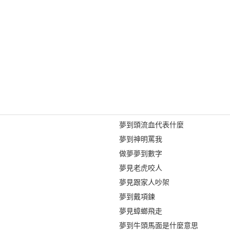
夢到頭流血代表什麼
夢到神明罵我
做夢夢到數字
夢見老虎咬人
夢見跟家人吵架
夢到戴項鍊
夢見蟑螂飛走
夢到牛頭馬面是什麼意思