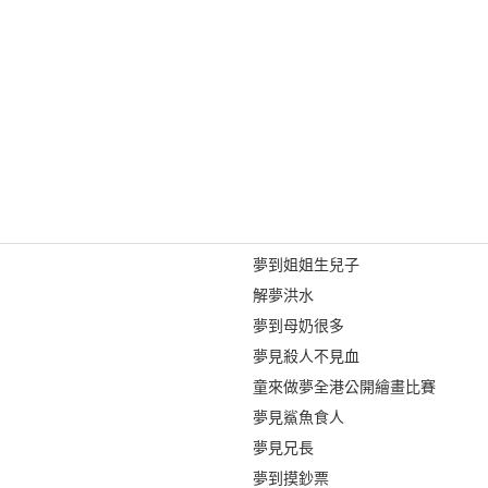
夢到姐姐生兒子
解夢洪水
夢到母奶很多
夢見殺人不見血
童來做夢全港公開繪畫比賽
夢見鯊魚食人
夢見兄長
夢到摸鈔票