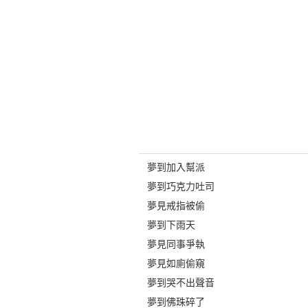
夢到加入幫派
夢到巧克力吐司
夢見戒指被偷
夢到下雨天
夢見同事爭執
夢見如廁偷窺
夢到哭不出聲音
夢到佛珠碎了