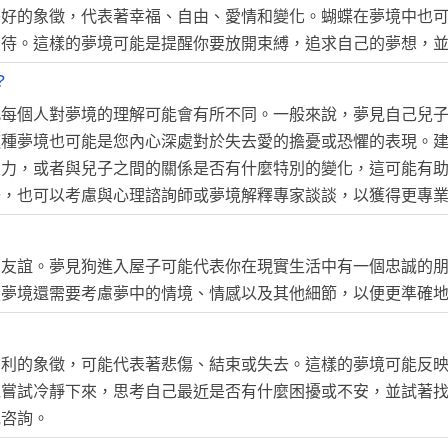
美好的象徵，代表著幸福、自由、愛情和變化。蝴蝶在夢境中也
期待。這樣的夢境可能是提醒你要放開束縛，追求自己的夢想，
?
此每個人對夢境的理解可能會有所不同。一般來說，夢見自己兒
這種夢境也可能是您內心深處對於失去愛的擔憂或恐懼的表現。
壓力，或者與兒子之間的關係是否有什麼特別的變化，這可能有
擾，也可以考慮與心理諮詢師或夢境解釋專家談談，以獲得更專
和友誼。夢見狗進入屋子可能代表你在現實生活中有一個忠誠的
讀夢境還需要考慮夢中的情境、情感以及其他細節，以便更準確
吉利的象徵，可能代表著悲傷、結束或失去。這樣的夢境可能反
以嘗試冷靜下來，思考自己最近是否有什麼困擾或不安，並試著
或咨詢。