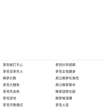
夢到被打手心
夢到吵架號碼
夢見貨車失火
夢見女鬼纏身
解夢計數
周公解夢吃東西
夢見大鯉魚
周公解夢算命
夢見死金魚
解夢請客吃飯
夢見尿地
解夢推落樓
夢見宗教儀式
夢見火苗