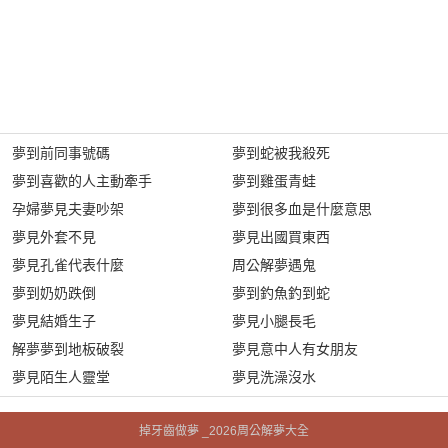
夢到前同事號碼
夢到蛇被我殺死
夢到喜歡的人主動牽手
夢到雞蛋青蛙
孕婦夢見夫妻吵架
夢到很多血是什麼意思
夢見外套不見
夢見出國買東西
夢見孔雀代表什麼
周公解夢遇鬼
夢到奶奶跌倒
夢到釣魚釣到蛇
夢見結婚生子
夢見小腿長毛
解夢夢到地板破裂
夢見意中人有女朋友
夢見陌生人靈堂
夢見洗澡沒水
掉牙齒做夢 _2026周公解夢大全