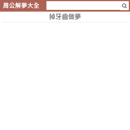
周公解夢大全
掉牙齒做夢