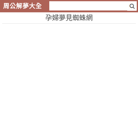
周公解夢大全
孕婦夢見蜘蛛網