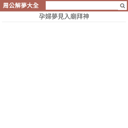
周公解夢大全
孕婦夢見入廟拜神