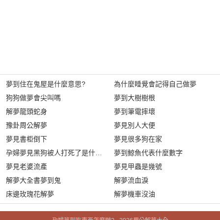
夢到住在鬼屋是什麼意思?
為什麼睡覺會記得自己做夢
狗狗做夢會尖叫嗎
夢到大樹樹根
解夢龍頭蛇身
夢到筆電摔壞
豫卦周公解夢
夢見別人大便
夢見書柜倒下
夢見很多狗在家
孕婦夢見黑狗被人打死了是什麼意思?
夢到鯨魚代表什麼數字
夢見老婆流產
夢見甲蟲是幾號
解夢大全書夢到鬼
解夢流血淚
床邊玫瑰花解夢
解夢機車沒油