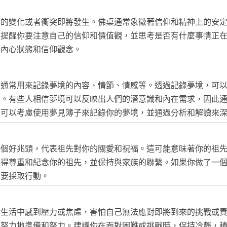
要的變化或者衝突即將發生。佛桌通常象徵著信仰和精神上的安
在提醒你要注意自己的信仰和價值觀，並思考是否有什麼事情正
的內心狀態和信仰觀念。
，通常用來記錄夢境的內容、情節、情感等。透過記錄夢境，可
義。有些人相信夢境可以反映出人們的潛意識和內在需求，因此
，可以考慮使用夢見簿子來記錄你的夢境，並通過分析和解讀來
一個好兆頭，代表祖先對你的關愛和祝福。這可能意味著你的祖
記得尊重和紀念你的祖先，並保持與家族的聯繫。如果你做了一
需要採取行動。
實生活中感到壓力或焦慮，害怕自己無法應對即將到來的挑戰或
更努力地準備和努力。建議你在面對困難或挑戰時，保持冷靜，