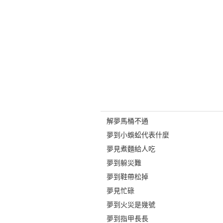
解夢馬桶不通
夢到小蜈蚣代表什麼
夢見煮麵給人吃
夢到躲災難
夢到鞋帶松掉
夢見忙碌
夢到火災是幾號
夢到指甲長長