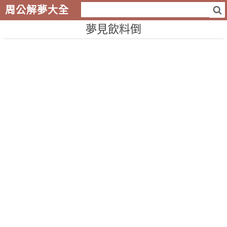
周公解夢大全
夢見飲料倒