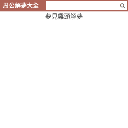
周公解夢大全
夢見雞頭解夢