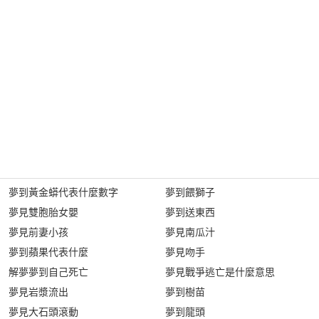
夢到黃金蟒代表什麼數字
夢到餵獅子
夢見雙胞胎女嬰
夢到送東西
夢見前妻小孩
夢見南瓜汁
夢到蘋果代表什麼
夢見吻手
解夢夢到自己死亡
夢見戰爭逃亡是什麼意思
夢見岩漿流出
夢到樹苗
夢見大石頭滾動
夢到龍頭