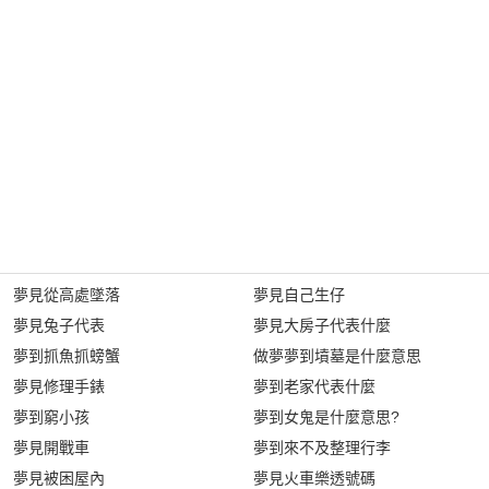
夢見從高處墜落
夢見自己生仔
夢見兔子代表
夢見大房子代表什麼
夢到抓魚抓螃蟹
做夢夢到墳墓是什麼意思
夢見修理手錶
夢到老家代表什麼
夢到窮小孩
夢到女鬼是什麼意思?
夢見開戰車
夢到來不及整理行李
夢見被困屋內
夢見火車樂透號碼