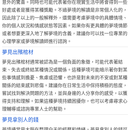
意外的驚喜。同時也可能代表著你在現實生活中將會得到一些
好處或者是獲得某種獎勵。不過夢境的解讀是非常個人化的，
因此除了以上的一般解釋外，還需要考慮夢境中的具體情境、
你的個人狀況和情感狀態等因素。如果你有更具體的夢境情節
或者想要更深入地了解夢境的含義，建議你可以找一位專業的
心理學家或夢境解讀師進行諮詢。
夢見出殯棺材
夢見出殯棺材通常被認為是一個負面的象徵，可能代表著結
束、失去或終結某種情況或關係。這種夢境可能暗示著你對某
些事情感到擔憂、焦慮或恐懼，也許是對未來的不安或對某種
關係的結束感到悲傷。建議你在日常生活中保持積極的態度，
嘗試找到解決問題的方法，並與身邊的人分享你的感受，以獲
得支持和理解。如果這種夢境持續困擾你，也可以考慮尋求心
理輔導或諮詢專業人士的幫助。
夢見拿別人的錢
夢境通常是大腦在整理白天的經歷和情緒，夢見拿別人的錢可