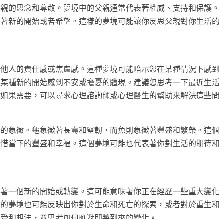
父親的思念和尊敬。夢境中的父親通常代表著權威、支持和保護
徵著新的開始或者希望。這樣的夢境可能讓你反思父親對你生活
或他人的責任感或焦慮感。這種夢境可能暗示您在某種情況下感
或某種新的開始感到不安或擔憂的體現。建議您思考一下最近生
。如果需要，可以尋求心理諮詢師或心理醫生的幫助來解決這些
盛的象徵。龜象徵著長壽和堅韌，而魚則象徵著豐盛和繁榮。這
珍惜當下的豐盛和幸福。這個夢境可能也代表著你對生活的期待
表著一個新的開始或轉變。這可能意味著你正在經歷一些重大變
樣的夢境也可能反映出你對於生命和死亡的探索，或者對於重生
感受和想法，並思考如何應對即將到來的變化。