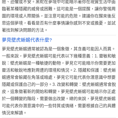
險、恐懼或不安。黑蛇在夢境中可能暗示著你在現實生活中面
臨著某種隱藏的威脅或困難。這可能是一個提醒，讓你警惕周
圍的環境或人際關係，並注意可能的危險。建議你在醒來後反
思這個夢境，看看是否有什麼事情讓你感到不安或擔憂，並試
著找到解決問題的方法。
夢見壁虎蜥蜴代表什麼?
夢見壁虎蜥蜴通常被認為是一個象徵，其含義可能因人而異。
一般來說，夢見壁虎蜥蜴可能代表以下幾種意義：1. 靈敏和敏
銳：壁虎蜥蜴是一種敏捷的動物，夢見它可能暗示你需要更加
靈活和敏銳地應對周遭的環境和情況。2. 隱藏和保護：壁虎蜥
蜴通常會躲藏在角落或暗處，夢見它可能代表你潛意識中想要
隱藏或保護自己的一部分。3. 改變和轉變：壁虎蜥蜴通常會脫
皮，這象徵著新的開始和轉變。夢見壁虎蜥蜴可能暗示你正處
於一個轉變的階段，需要做出改變。總的來說，夢見壁虎蜥蜴
可能代表你潛意識中的一些特質或情緒，需要根據自己的具體
情況來解讀。