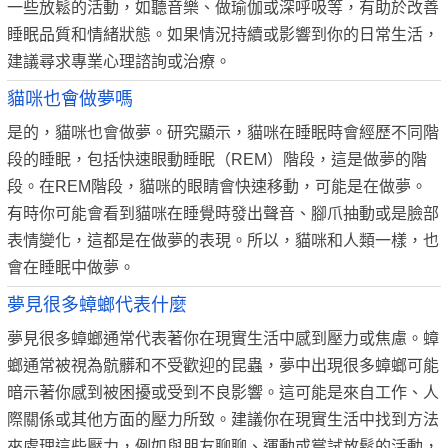
一些放鬆的活動，如聽音樂、做瑜伽或深呼吸等，有助於改善
睡眠品質和情緒狀態。如果情況持續或影響到你的日常生活，
建議尋求專業心理諮詢或治療。
貓咪也會做夢嗎
是的，貓咪也會做夢。研究顯示，貓咪在睡眠時會經歷不同階
段的睡眠，包括快速眼動睡眠（REM）階段，這是做夢的階
段。在REM階段，貓咪的眼睛會快速移動，可能是在做夢。
有時你可能會看到貓咪在睡覺時發出聲音、腳爪抽動或是臉部
表情變化，這都是在做夢的表現。所以，貓咪和人類一樣，也
會在睡眠中做夢。
夢見很多蟑螂代表什麼
夢見很多蟑螂通常代表著你在現實生活中感到壓力或焦慮。蟑
螂通常被視為骯髒和不受歡迎的昆蟲，夢中出現很多蟑螂可能
暗示著你感到被困擾或受到不良影響。這可能是來自工作、人
際關係或其他方面的壓力所致。建議你在現實生活中找到方法
來處理這些壓力，例如與朋友聊聊、運動或嘗試放鬆的活動，