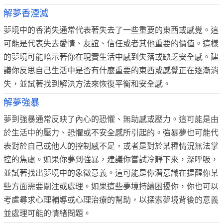
解夢香湮滅
夢境中的香消失通常代表著失去了一些重要的東西或感覺。這
可能是代表失去愛情、友誼、信任或者其他重要的價值。這樣
的夢境可能暗示著你在現實生活中感到失落或缺乏安全感。建
議你反思自己生活中是否有什麼重要的東西或感覺正在逐漸消
失，並試著找到解決方法來恢復平衡和安全感。
解夢強暴
夢到強暴通常反映了內心的恐懼、無助感或壓力。這可能是由
於生活中的壓力、恐懼或不安全感所引起的。強暴夢也可能代
表對於自己或他人的控制感不足，或者是對於某種情況無法掌
控的焦慮。如果你夢到強暴，建議你嘗試冷靜下來，深呼吸，
並試著找出夢境中的象徵意義。這可能是你潛意識在提醒你某
些方面需要關注或處理。如果這些夢境持續困擾你，你也可以
考慮尋求心理輔導或心理治療的幫助，以探索夢境背後的意義
並處理可能的情緒問題。