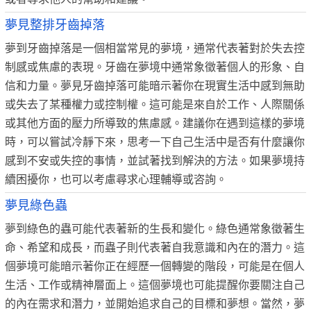
夢見整排牙齒掉落
夢到牙齒掉落是一個相當常見的夢境，通常代表著對於失去控
制感或焦慮的表現。牙齒在夢境中通常象徵著個人的形象、自
信和力量。夢見牙齒掉落可能暗示著你在現實生活中感到無助
或失去了某種權力或控制權。這可能是來自於工作、人際關係
或其他方面的壓力所導致的焦慮感。建議你在遇到這樣的夢境
時，可以嘗試冷靜下來，思考一下自己生活中是否有什麼讓你
感到不安或失控的事情，並試著找到解決的方法。如果夢境持
續困擾你，也可以考慮尋求心理輔導或咨詢。
夢見綠色蟲
夢到綠色的蟲可能代表著新的生長和變化。綠色通常象徵著生
命、希望和成長，而蟲子則代表著自我意識和內在的潛力。這
個夢境可能暗示著你正在經歷一個轉變的階段，可能是在個人
生活、工作或精神層面上。這個夢境也可能提醒你要關注自己
的內在需求和潛力，並開始追求自己的目標和夢想。當然，夢