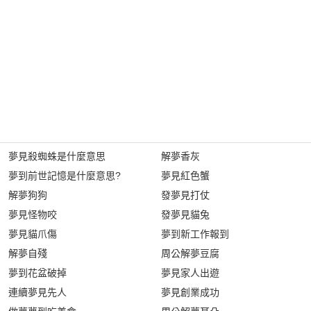
夢見殺蜘蛛是什麼意思
解夢香灰
夢到前世記憶是什麼意思?
夢見紅色蟹
解夢狗狗
發夢見打仗
夢見怪物咬
發夢見貓兔
夢見貓爪傷
夢到新工作報到
解夢自殘
周公解夢豆腐
夢到花盆破掉
夢見家人出遊
連續夢見先人
夢見創業成功