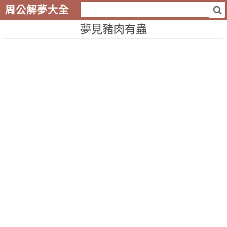
周公解夢大全
夢見豬肉有蟲