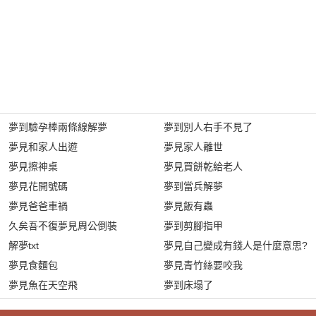
夢到驗孕棒兩條線解夢
夢到別人右手不見了
夢見和家人出遊
夢見家人離世
夢見擦神桌
夢見買餅乾給老人
夢見花開號碼
夢到當兵解夢
夢見爸爸車禍
夢見飯有蟲
久矣吾不復夢見周公倒裝
夢到剪腳指甲
解夢txt
夢見自己變成有錢人是什麼意思?
夢見食麵包
夢見青竹絲要咬我
夢見魚在天空飛
夢到床塌了