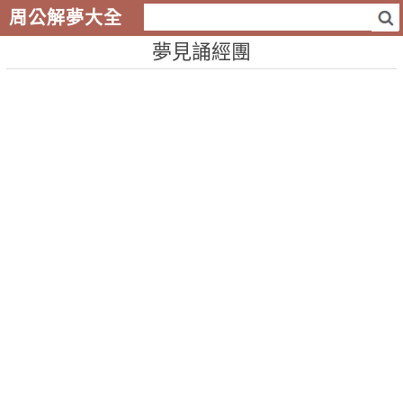
周公解夢大全
夢見誦經團