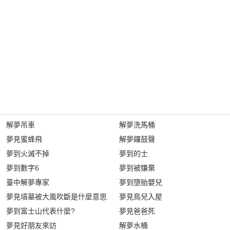
解夢吊車
解夢洗馬桶
夢見蜜蜂飛
解夢鑼鼓聲
夢到火滅不掉
夢到的士
夢到數字6
夢到被嫌棄
臺中解夢專家
夢到墮胎嬰兒
夢見墳墓被大風吹斷是什麼意思
夢見鳥兒入屋
夢到富士山代表什麼?
夢見爸爸死
夢見好朋友來訪
解夢水桶