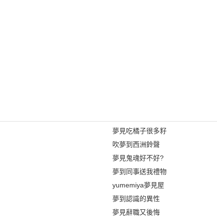
夢見吃橘子很多籽
吹夢到西洲鈴聲
夢見鬼魂好不好?
夢到同事送我禮物
yumemiya夢見屋
夢到認識的異性
夢見辭職又後悔