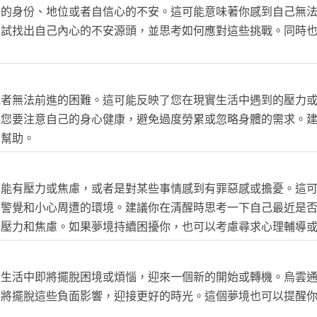
己的身份、地位或者自信心的不安。這可能意味著你感到自己無
嘗試找出自己內心的不安源頭，並思考如何應對這些挑戰。同時
或者無法前進的困難。這可能反映了您在現實生活中遇到的壓力
醒您要注意自己的身心健康，避免過度勞累或忽略身體的需求。
和幫助。
可能有壓力或焦慮，或者是對某些事情感到有罪惡感或擔憂。這
加警覺和小心周遭的環境。建議你在清醒時思考一下自己最近是
的壓力和焦慮。如果夢境持續困擾你，也可以考慮尋求心理輔導
實生活中即將擺脫困境或煩惱，迎來一個新的開始或轉機。烏雲
即將擺脫這些負面影響，迎接更好的時光。這個夢境也可以提醒