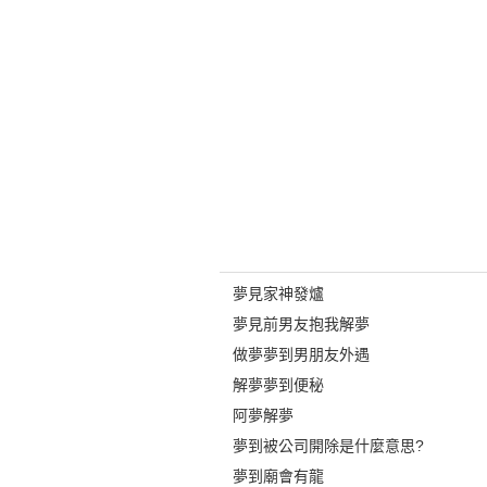
夢見家神發爐
夢見前男友抱我解夢
做夢夢到男朋友外遇
解夢夢到便秘
阿夢解夢
夢到被公司開除是什麼意思?
夢到廟會有龍