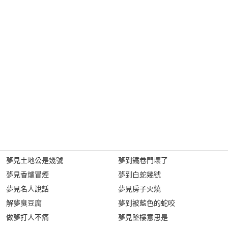
夢見土地公是幾號
夢到鐵卷門壞了
夢見香爐冒煙
夢到白蛇幾號
夢見名人說話
夢見房子火燒
解夢臭豆腐
夢到被藍色的蛇咬
做夢打人不痛
夢見墜樓意思是