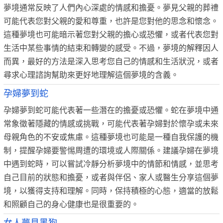
夢境通常反映了人們內心深處的情感和擔憂。夢見父親的葬禮
可能代表您對父親的愛和尊重，也許是您對他的思念和懷念。
這種夢境也可能暗示著您對父親的擔心或恐懼，或者代表您對
生活中某些事情的結束和轉變的感受。不過，夢境的解釋因人
而異，最好的方法是深入思考您自己的情感和生活狀況，或者
尋求心理諮詢幫助來更好地理解這個夢境的含義。
孕婦夢到蛇
孕婦夢到蛇可能代表著一些潛在的擔憂或恐懼。蛇在夢境中通
常象徵著隱藏的情感或挑戰，可能代表著孕婦對於懷孕或未來
母親角色的不安或焦慮。這種夢境也可能是一種自我保護的機
制，提醒孕婦要警惕周遭的環境或人際關係。建議孕婦在夢境
中遇到蛇時，可以嘗試冷靜分析夢境中的情節和情感，並思考
自己目前的狀態和擔憂，或者與伴侶、家人或醫生分享這個夢
境，以獲得支持和理解。同時，保持積極的心態，適當的放鬆
和照顧自己的身心健康也是很重要的。