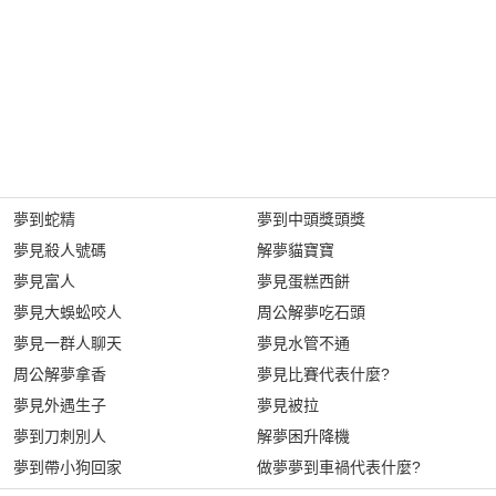
夢到蛇精
夢到中頭獎頭獎
夢見殺人號碼
解夢貓寶寶
夢見富人
夢見蛋糕西餅
夢見大蜈蚣咬人
周公解夢吃石頭
夢見一群人聊天
夢見水管不通
周公解夢拿香
夢見比賽代表什麼?
夢見外遇生子
夢見被拉
夢到刀刺別人
解夢困升降機
夢到帶小狗回家
做夢夢到車禍代表什麼?