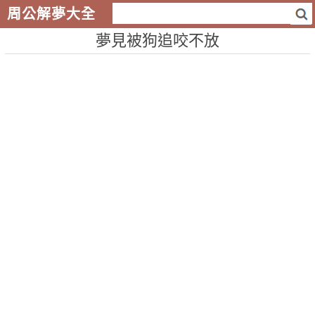
周公解夢大全
夢見被狗追咬不放