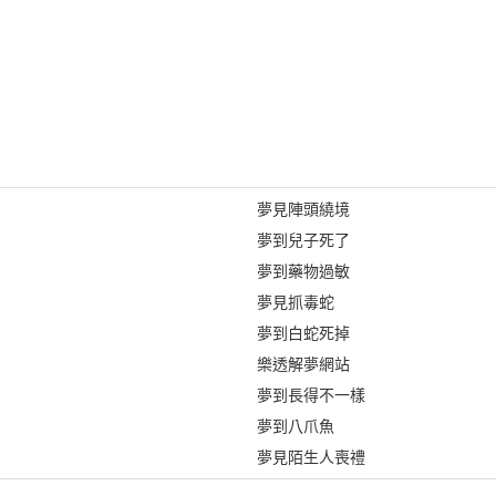
夢見陣頭繞境
夢到兒子死了
夢到藥物過敏
夢見抓毒蛇
夢到白蛇死掉
樂透解夢網站
夢到長得不一樣
夢到八爪魚
夢見陌生人喪禮