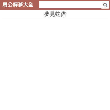
周公解夢大全
夢見蛇貓