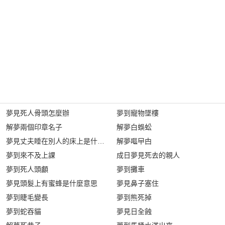
夢見死人骨頭怎麼辦
夢到寵物墜樓
解夢兩個印章名子
解夢白蜈蚣
夢見丈夫睡在別人的床上是什麼意思?
解夢嘔曱甴
夢到來不及上課
成日夢見死去的親人
夢到死人頭顱
夢到攤車
夢見頭髮上有蜜蜂是什麼意思
夢見鼻子塞住
夢到睫毛變長
夢到熊死掉
夢到蛇吞貓
夢見日全蝕