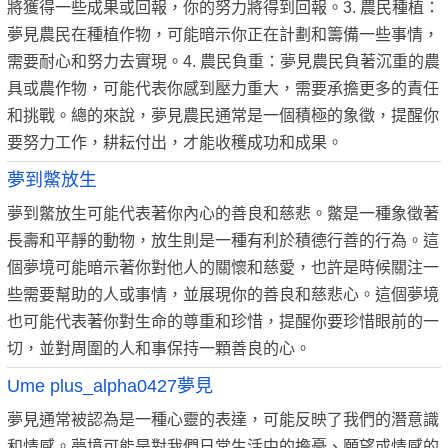
將獲得一些成果或回報，你的努力將得到回報。3. 農民種植：
夢見農民在種植作物，可能暗示你正在計劃和籌備一些事情，
需要耐心和努力去實現。4. 農民負重：夢見農民負著沉重的農
具或農作物，可能代表你感到壓力重大，需要承擔更多的責任
和挑戰。總的來說，夢見農民通常是一個積極的象徵，提醒你
要努力工作，耕耘付出，才能收穫成功和成果。
夢到鱉放生
夢到鱉放生可能代表著你內心的善良和慈悲。鱉是一種象徵著
長壽和平靜的動物，放生則是一種有利於積德行善的行為。這
個夢境可能暗示著你對他人的關懷和慈愛，也許是時候關注一
些需要幫助的人或事情，並展現你的善良和慈悲心。這個夢境
也可能代表著你對生命的尊重和珍惜，提醒你要珍惜眼前的一
切，並對周圍的人和事保持一顆善良的心。
Ume plus_alpha0427夢見
夢見通常被認為是一種心靈的表達，可能反映了我們的潛意識
和情感。夢境可能是對我們日常生活中的擔憂、願望或情感的