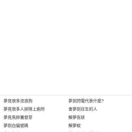
夢見很多流浪狗
夢到閃電代表什麼?
夢見很多人排隊上廁所
會夢到往生的人
夢見馬鈴薯發芽
解夢告狀
夢到白貓號碼
解夢蚊