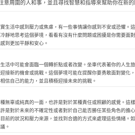
注意周圍的人和事，並且尋找智慧和指導來幫助你在新的
現實生活中感到壓力或焦慮，有一些事情讓你感到不安或恐懼。
後冷靜地思考這個夢境，看看有沒有什麼問題或困擾是你需要面
己感到更加平靜和安心。
實生活中可能會面臨一個轉折點或者改變。坐車代表著你的人生
以迎接新的機會或挑戰。這個夢境可能在提醒你要勇敢面對變化
，相信自己的能力，並且積極迎接未來的挑戰。
某種無辜或純真的一面，也許是對於某種責任或照顧的感覺。這
也許是對於未來的不確定性或者對於自己能否勝任某些角色的擔
己目前的狀況和壓力來源，並找到合適的方式來處理這些情緒。
建議。