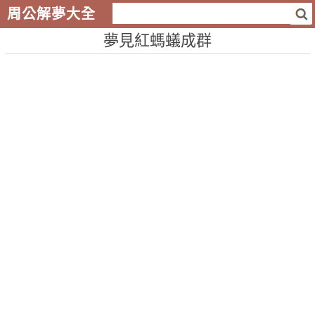
周公解夢大全
夢見紅螞蟻成群