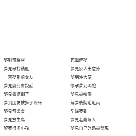
夢到蛋糕店
死海解夢
夢見尋找鎖匙
夢見家人出意外
一直夢到前女友
夢到沖大便
夢見嬰兒會說話
懷孕夢到黑蛇
夢見書櫃倒了
夢見被咬傷
夢到朋友被獅子咬死
解夢後院毛毛雨
夢見音樂會
孕婦夢到
夢見放生鳥
夢見老鷹啄人
解夢很多小孩
夢見自己外遇被發現