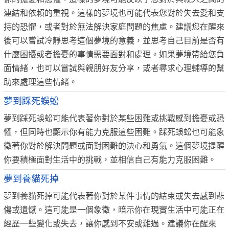
連結和依賴的重視。這樣的夢境也可能代表您對於失去愛和支
持的恐懼，或者對於無法解決家庭問題的焦慮。建議您在醒來
後可以嘗試冷靜思考這個夢境的意義，並思考自己目前是否有
什麼困擾或者擔憂的事情需要面對和處理。如果夢境帶給您負
面情緒，也可以嘗試與親朋好友分享，或者尋求心理輔導的幫
助來處理這些情緒。
夢到踩死蜈蚣
夢到踩死蜈蚣可能代表著你對於某些困難或挑戰感到擔憂或恐
懼，但同時也顯示你有能力克服這些困難。踩死蜈蚣也可能象
徵著你對於解決問題或面對困難的決心和勇氣。這個夢境提醒
你要積極面對生活中的挑戰，並相信自己有能力克服困難。
夢到養貓死掉
夢到養貓死掉可能代表著你對於某件事情的結束或失去感到悲
傷或遺憾。這可能是一個象徵，暗示你在現實生活中可能正在
經歷一些變化或失去，讓你感到不安或難過。建議你在醒來