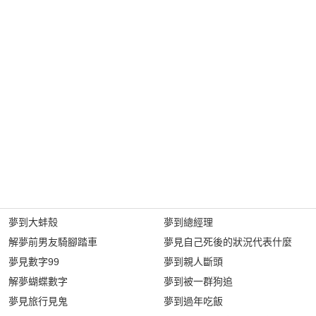
夢到大蚌殼
夢到總經理
解夢前男友騎腳踏車
夢見自己死後的狀況代表什麼
夢見數字99
夢到親人斷頭
解夢蝴蝶數字
夢到被一群狗追
夢見旅行見鬼
夢到過年吃飯