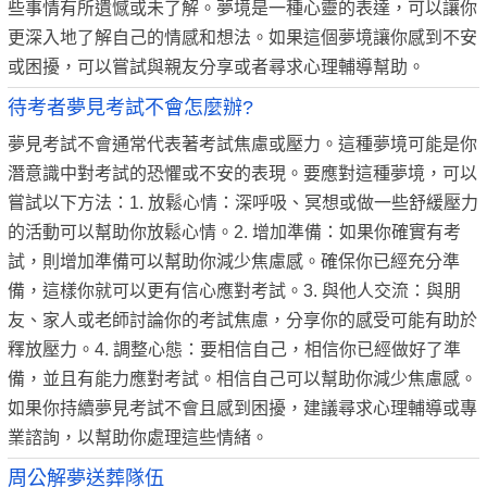
些事情有所遺憾或未了解。夢境是一種心靈的表達，可以讓你
更深入地了解自己的情感和想法。如果這個夢境讓你感到不安
或困擾，可以嘗試與親友分享或者尋求心理輔導幫助。
待考者夢見考試不會怎麼辦?
夢見考試不會通常代表著考試焦慮或壓力。這種夢境可能是你
潛意識中對考試的恐懼或不安的表現。要應對這種夢境，可以
嘗試以下方法：1. 放鬆心情：深呼吸、冥想或做一些舒緩壓力
的活動可以幫助你放鬆心情。2. 增加準備：如果你確實有考
試，則增加準備可以幫助你減少焦慮感。確保你已經充分準
備，這樣你就可以更有信心應對考試。3. 與他人交流：與朋
友、家人或老師討論你的考試焦慮，分享你的感受可能有助於
釋放壓力。4. 調整心態：要相信自己，相信你已經做好了準
備，並且有能力應對考試。相信自己可以幫助你減少焦慮感。
如果你持續夢見考試不會且感到困擾，建議尋求心理輔導或專
業諮詢，以幫助你處理這些情緒。
周公解夢送葬隊伍