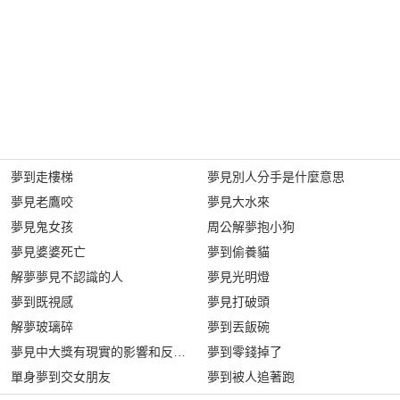
夢到走樓梯
夢見別人分手是什麼意思
夢見老鷹咬
夢見大水來
夢見鬼女孩
周公解夢抱小狗
夢見婆婆死亡
夢到偷養貓
解夢夢見不認識的人
夢見光明燈
夢到既視感
夢見打破頭
解夢玻璃碎
夢到丟飯碗
夢見中大獎有現實的影響和反應嗎?
夢到零錢掉了
單身夢到交女朋友
夢到被人追著跑